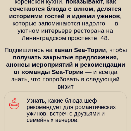
рекомендует для романтических
ужинов, встреч с друзьями и
семейных вечеров.
Подобрать винные пары к
корейским, азиатским и
итальянским блюдам, чтобы ужин
был гармоничным по вкусу.
Следить за специальными
предложениями ресторана:
фестивалем корейской кухни,
сезонными блюдами и акциями.
Быстро найти адрес, телефоны и
актуальные условия брони стола
или заказа блюд с собой.
Подписаться в Telegram и
получить подарочный
сертификат на скидку 15%