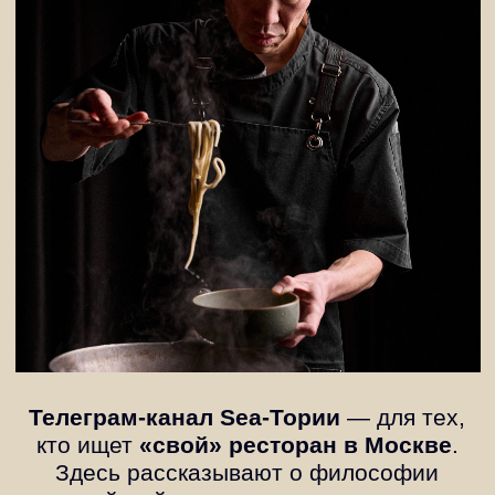
Телеграм‑канал Sea‑Тории
— для тех,
кто ищет
«свой» ресторан в Москве
.
Здесь рассказывают о философии
корейской кухни,
показывают, как
сочетаются блюда с вином, делятся
историями гостей и идеями ужинов
,
которые запоминаются надолго — в
уютном интерьере ресторана на
Ленинградском проспекте, 48.
Подпишитесь на
канал Sea‑Тории
, чтобы
получать закрытые предложения,
анонсы мероприятий и рекомендации
от команды Sea‑Тории
— и всегда
знать, что попробовать в следующий
визит
Узнать, какие блюда шеф