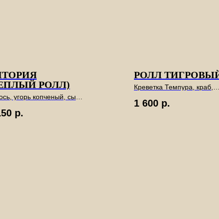
ИТОРИЯ
РОЛЛ ТИГРОВЫ
ЕПЛЫЙ РОЛЛ)
Креветка Темпура, краб,
майонез, листья салата,
ось, угорь копченый, сыр
тобико.8шт
1 600
р.
адельфия.8шт
150
р.