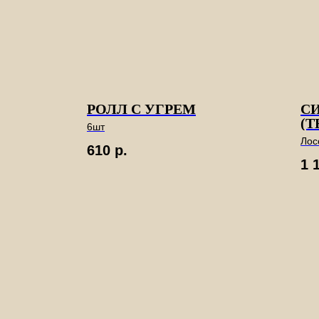
РОЛЛ С УГРЕМ
С
(Т
6шт
Лос
610
р.
Фил
1 