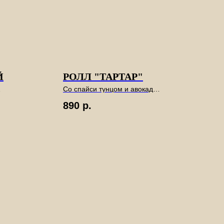
Й
РОЛЛ "ТАРТАР"
Со спайси тунцом и авокадо
на «рисовых чипсах». 6шт
890
р.