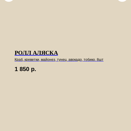
РОЛЛ АЛЯСКА
Краб, креветки, майонез, тунец. авокадо, тобико. 8шт
1 850
р.