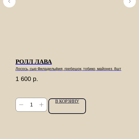
РОЛЛ ЛАВА
Лосось, сыр Филадельфия, гребешок, тобико, майонез. 8шт
1 600
р.
В КОРЗИНУ