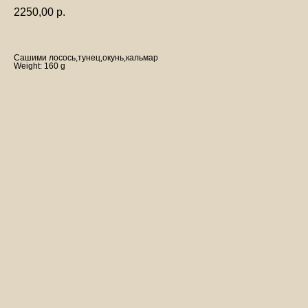
2250,00
р.
Сашими лосось,тунец,окунь,кальмар
Weight: 160 g