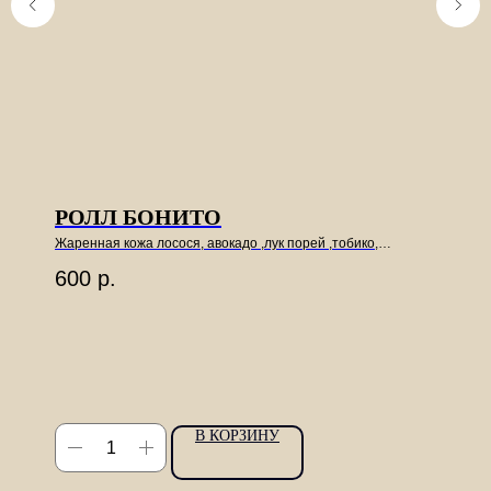
РОЛЛ БОНИТО
Жаренная кожа лосося, авокадо ,лук порей ,тобико,
майонез, стружка тунца. 6шт
600
р.
В КОРЗИНУ